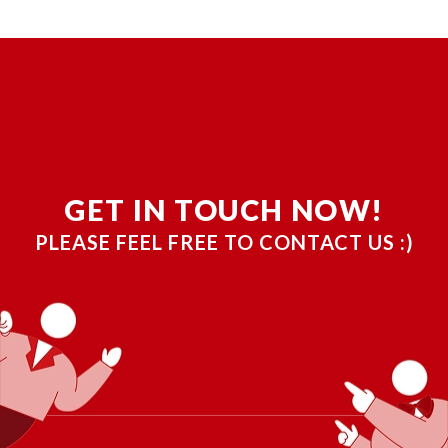
GET IN TOUCH NOW!
PLEASE FEEL FREE TO CONTACT US :)