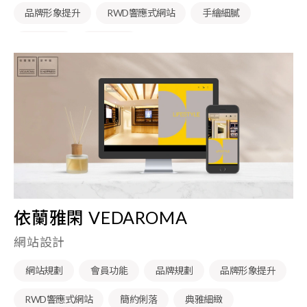
品牌形象提升
RWD響應式網站
手繪細膩
科技技術
運輸交通
依蘭雅閑 VEDAROMA
網站設計
網站規劃
會員功能
品牌規劃
品牌形象提升
RWD響應式網站
簡約俐落
典雅細緻