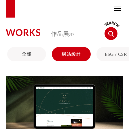
WORKS
作品展示
電子材料類
電線電纜類
旅遊住宿
全部
網站設計
ESG / CSR
廣告行銷
設計服務
健康生活
餐飲食品
醫療保健
運輸交通
法律顧問
金融投資
建設工程
科技技術
藝術人文
專業大器
明亮活潑
手繪細膩
典雅細緻
簡約俐落
溫暖親切
創新科技