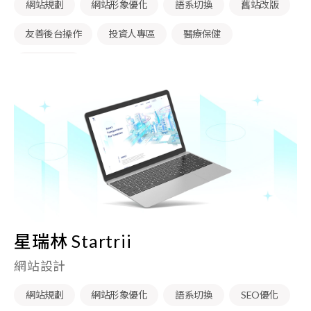
網站規劃
網站形象優化
語系切換
舊站改版
友善後台操作
投資人專區
醫療保健
藥品製造業
星瑞林 Startrii
網站設計
網站規劃
網站形象優化
語系切換
SEO優化