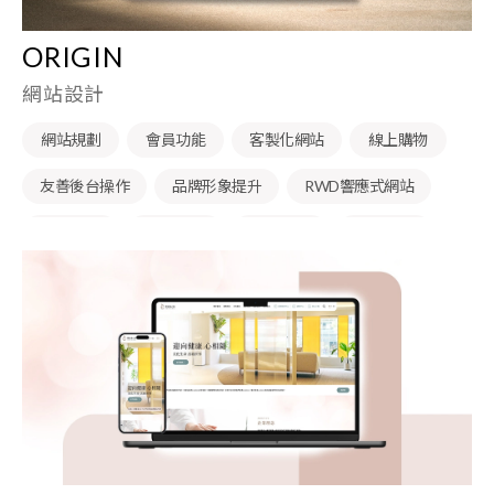
ORIGIN
網站設計
網站規劃
會員功能
客製化網站
線上購物
友善後台操作
品牌形象提升
RWD響應式網站
簡約俐落
典雅細緻
手繪細膩
餐飲食品