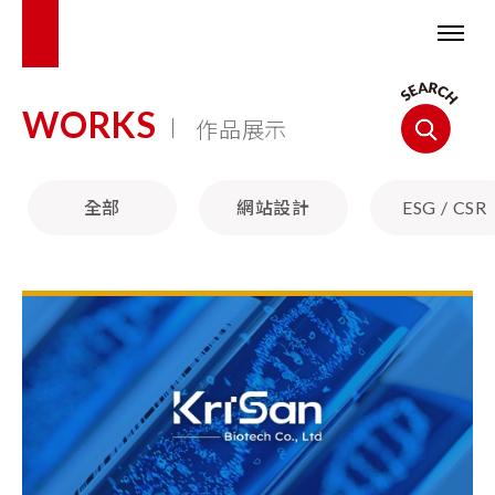
WORKS
作品展示
電子材料類
電線電纜類
旅遊住宿
全部
網站設計
ESG / CSR
廣告行銷
設計服務
健康生活
餐飲食品
醫療保健
運輸交通
法律顧問
金融投資
建設工程
科技技術
藝術人文
專業大器
明亮活潑
手繪細膩
典雅細緻
簡約俐落
溫暖親切
創新科技