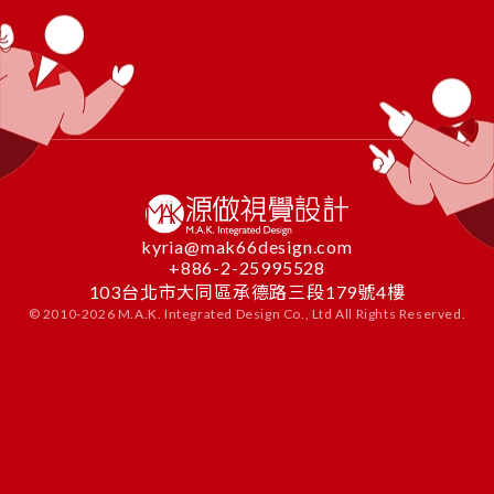
kyria@mak66design.com
+886-2-25995528
103台北市大同區承德路三段179號4樓
© 2010-
2026
M.A.K. Integrated Design Co., Ltd All Rights Reserved.
CONTACT
US