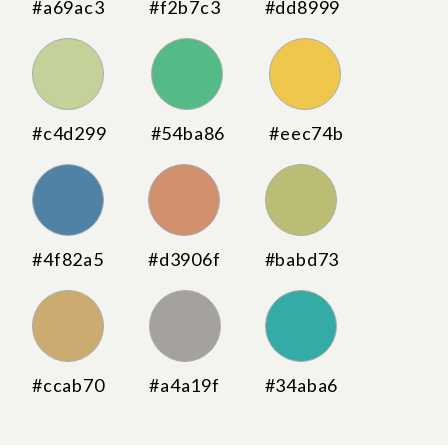
#a69ac3
#f2b7c3
#dd8999
#c4d299
#54ba86
#eec74b
#4f82a5
#d3906f
#babd73
#ccab70
#a4a19f
#34aba6