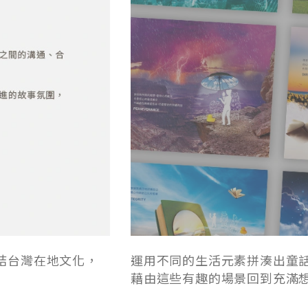
結台灣在地文化，
運用不同的生活元素拼湊出童
藉由這些有趣的場景回到充滿