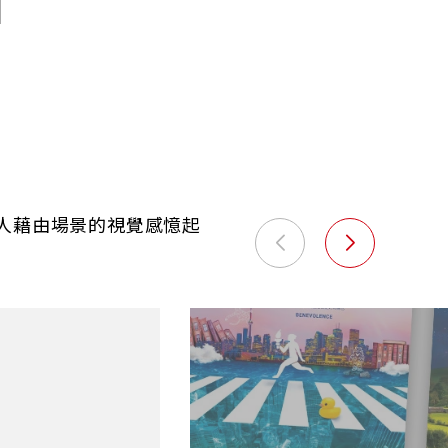
人藉由場景的視覺感憶起