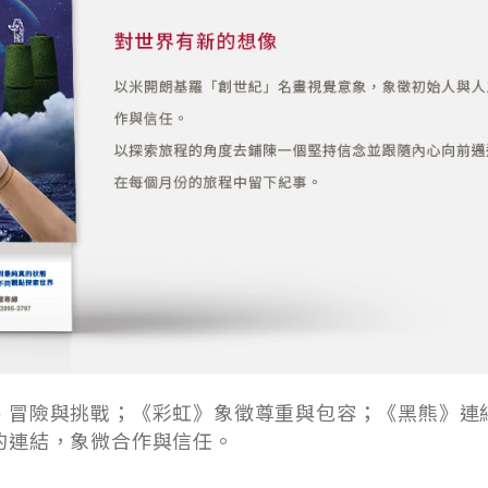
、冒險與挑戰；《彩虹》象徵尊重與包容；《黑熊》連
的連結，象微合作與信任。