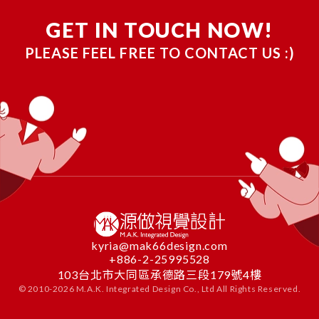
GET IN TOUCH NOW!
PLEASE FEEL FREE TO CONTACT US :)
kyria@mak66design.com
+886-2-25995528
103台北市大同區承德路三段179號4樓
© 2010-
2026
M.A.K. Integrated Design Co., Ltd All Rights Reserved.
CONTACT