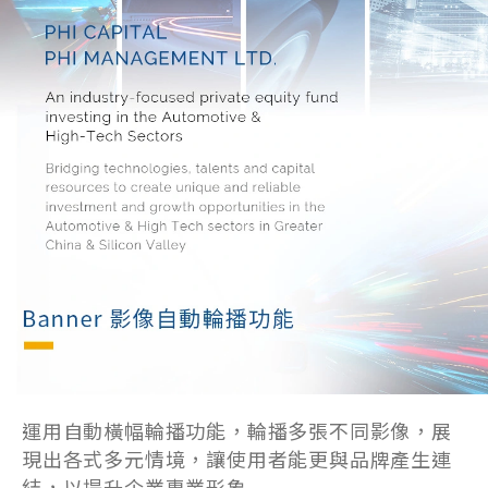
運用自動橫幅輪播功能，輪播多張不同影像，展
現出各式多元情境，讓使用者能更與品牌產生連
結，以提升企業專業形象