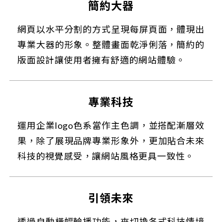
簡約大器
網頁以水平分割的方式呈現每屏頁面，體現出
專業大器的形象。整體畫面乾淨俐落，簡約的
版面設計讓使用者擁有舒適的網站體驗。
專業科技
運用企業logo色系當作主色調，並搭配漸層效
果，除了展現品牌專業形象外，更加貼合未來
科技的視覺感受，讓網站風格更具一致性。
引領未來
透過自動橫幅輪播功能，來切換各式科技情境