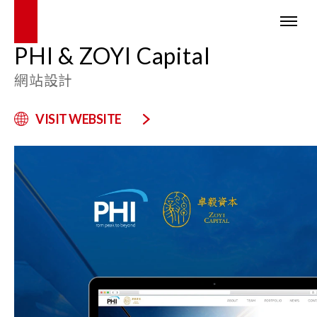
PHI & ZOYI Capital
網站設計
VISIT WEBSITE