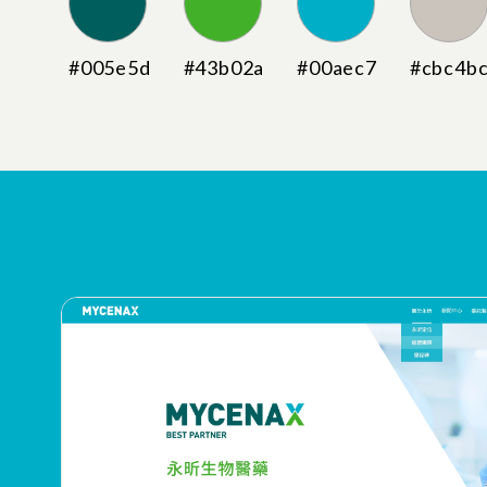
#005e5d
#43b02a
#00aec7
#cbc4b