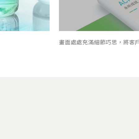
畫面處處充滿細節巧思，將客