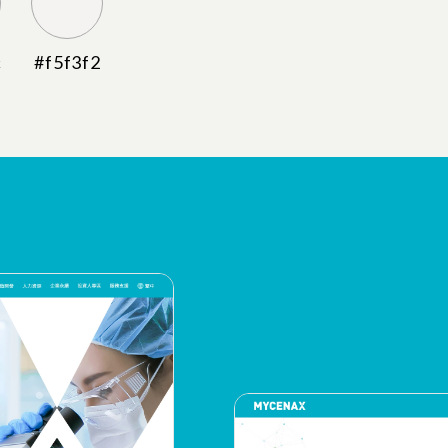
c
#f5f3f2