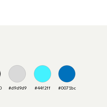
0
#d9d9d9
#44f2ff
#0071bc