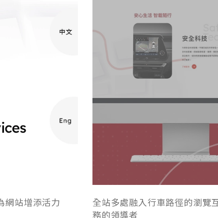
為網站增添活力
全站多處融入行車路徑的瀏覽
務的領導者